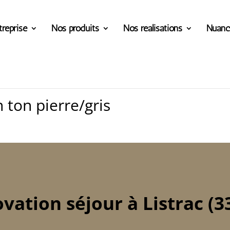
treprise
Nos produits
Nos réalisations
Nuanc
 ton pierre/gris
vation séjour à Listrac (3