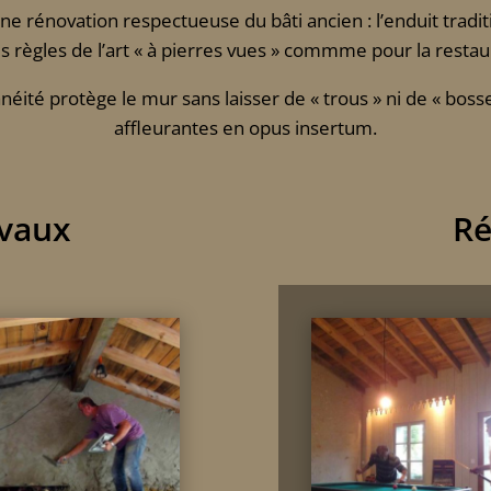
une rénovation respectueuse du bâti ancien : l’enduit tradi
les règles de l’art « à pierres vues » commme pour la rest
anéité protège le mur sans laisser de « trous » ni de « boss
affleurantes en opus insertum.
avaux
Ré