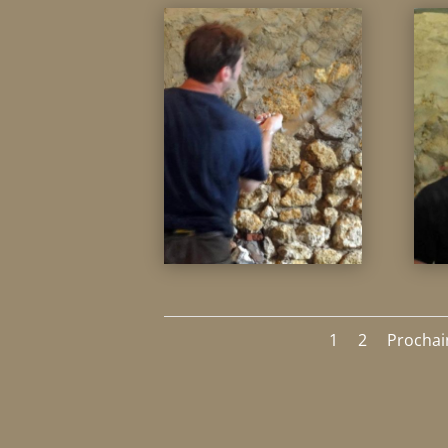
1
2
Prochai